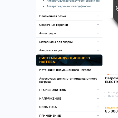
Аппараты для аргонодуговой сварки TIG
Аппараты для сварки под флюсом
Плазменная резка
Сварочные горелки
Аксессуары
Материалы для сварки
Автоматизация
СИСТЕМЫ ИНДУКЦИОННОГО
НАГРЕВА
Источники индукционного нагрева
Свароч
Аксессуары для систем индукционного
нагрева
ELECTRI
ПРОИЗВОДИТЕЛЬ
Артику
Сила то
НАПРЯЖЕНИЕ
СИЛА ТОКА
в наличии
85 000
ПРИМЕНЕНИЕ