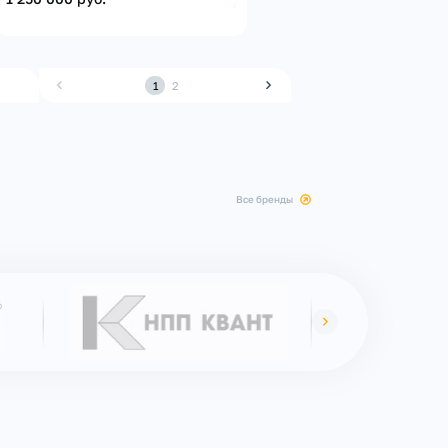
1
2
все бренды