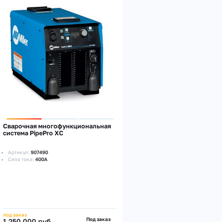
Сварочная многофункциональная
система PipePro XC
Артикул:
907490
Сила тока:
400А
под заказ
Под заказ
1 250 000 руб.