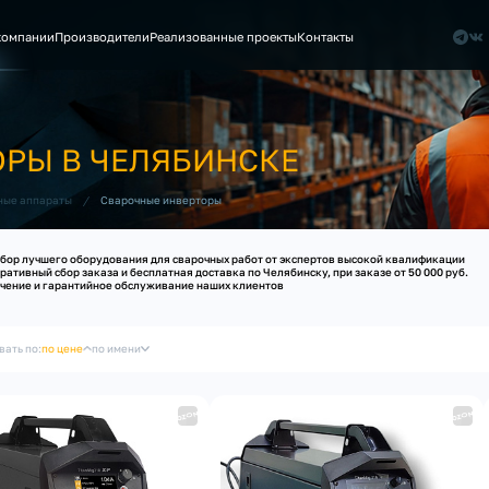
компании
Производители
Реализованные проекты
Контакты
РЫ В ЧЕЛЯБИНСКЕ
/
Сварочные инверторы
ные аппараты
бор лучшего оборудования для сварочных работ от экспертов высокой квалификации
ративный сбор заказа и бесплатная доставка по Челябинску, при заказе от 50 000 руб.
чение и гарантийное обслуживание наших клиентов
вать по:
по цене
по имени