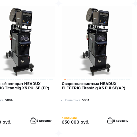
ный аппарат HEADUX
Cварочная система HEADUX
C TitanMig X5 PULSE (FP)
ELECTRIC TitanMig X5 PULSE(AP)
ка:
500А
Сила тока:
500А
в наличии
В корзину
В корзину
0 руб.
650 000 руб.