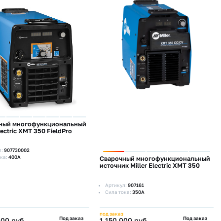
ный многофункциональный
lectric XMT 350 FieldPro
л:
907730002
ка:
400А
Сварочный многофункциональный
источник Miller Electric XMT 350
Артикул:
907161
Сила тока:
350А
под заказ
Под заказ
Под заказ
000 руб.
1 150 000 руб.