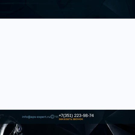
+7(351) 223-98-74
info@aps-expert.ru
заказать звонок