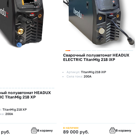
Сварочный полуавтомат HEADUX
ELECTRIC TitanMig 218 iXP
Артикул:
TitanMig 218 iXP
Сила тока:
200А
ный полуавтомат HEADUX
C TitanMig 218 XP
л:
TitanMig 218 XP
ка:
200А
в наличии
В корзину
В корзину
 руб.
89 000 руб.