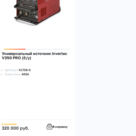
Универсальный источник Invertec
V350 PRO (б/у)
Артикул:
K1728-6
Сила тока:
400А
в наличии
В корзину
320 000 руб.