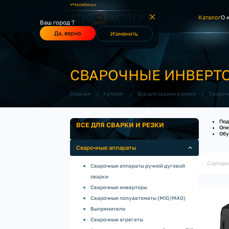
Челябинск
Каталог
О 
Ваш город ?
Да, верно
Изменить
СВАРОЧНЫЕ ИНВЕРТО
/
/
/
Главная
Каталог
Все для сварки и резки
Свароч
Под
ВСЕ ДЛЯ СВАРКИ И РЕЗКИ
Опе
Обу
Сварочные аппараты
Сортиро
Сварочные аппараты ручной дуговой
сварки
Сварочные инверторы
Сварочные полуавтоматы (MIG/MAG)
Выпрямители
Сварочные агрегаты