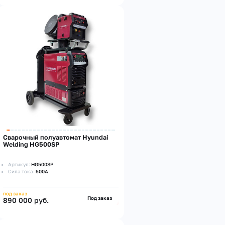
Сварочный полуавтомат Hyundai
Welding HG500SP
Артикул:
HG500SP
Сила тока:
500А
под заказ
Под заказ
890 000 руб.