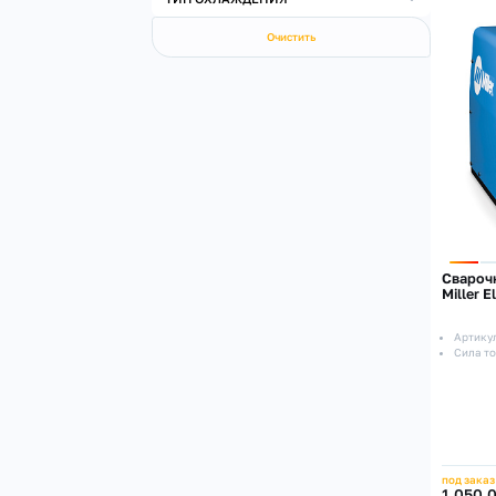
Очистить
Свароч
Miller E
Артику
Сила то
под заказ
1 050 