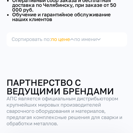
Оперативный сбор заказа и бесплатная
доставка по Челябинску, при заказе от 50
000 руб.
Обучение и гарантийное обслуживание
наших клиентов
Сортировать по:
по цене
по имени
+7(351) 223-98-74
заказать звонок
ПАРТНЕРСТВО С
ВЕДУЩИМИ БРЕНДАМИ
АПС является официальным дистрибьютором
крупнейших мировых производителей
сварочного оборудования и материалов,
предлагая комплексные решения для сварки и
обработки металлов.