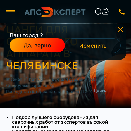
ЦАНГИ ДЛЯ
Челябинск
Ваш город ?
СВАРОЧНОГО
Каталог
Найти
Да, верно
Изменить
О компании
АППАРАТА В
Производители
Реализованные проекты
ЧЕЛЯБИНСКЕ
Контакты
/
/
/
Главная
Каталог
Все для сварки и резки
/
Сварочные горелки
/
Цанги
Расходные материалы для горелок TIG
Подбор лучшего оборудования для
сварочных работ от экспертов высокой
квалификации