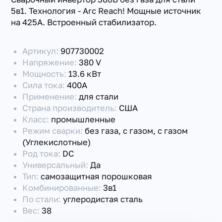
5в1. Технология - Arc Reach! Мощные источник
на 425А. Встроенный стабилизатор.
Артикул:
907730002
Напряжение:
380 V
Мощность:
13.6 кВт
Сила тока:
400А
Применение:
для стали
Страна производитель:
США
Класс:
промышленные
Режим сварки:
без газа, с газом, с газом
(Углекислотные)
Род тока:
DC
Универсальный:
Да
Тип:
самозащитная порошковая
Комбинированные:
3в1
По стали:
углеродистая сталь
Вес:
38