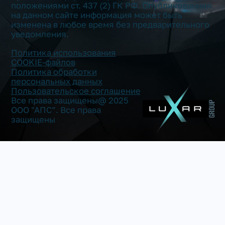
положениями ст. 437 (2) ГК РФ. Опубликованная
на данном сайте информация может быть
изменена в любое время без предварительного
уведомления.
Политика использования
COOKIE-файлов
Политика обработки
персональных данных
Пользовательское соглашение
Все права защищены@ 2025
ООО "АПС”. Все права
защищены