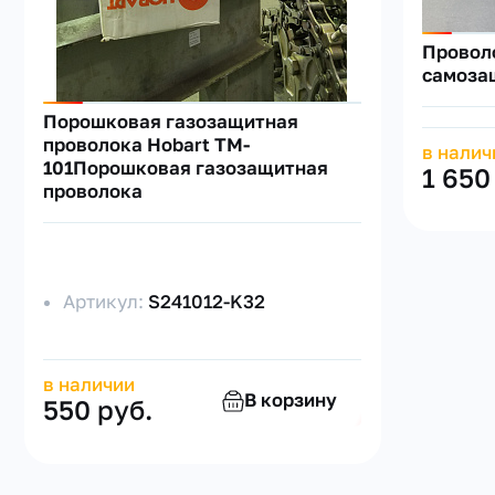
Провол
самозащ
Порошковая газозащитная
проволока Hobart TM-
в налич
101Порошковая газозащитная
1 650
проволока
Артикул:
S241012-K32
в наличии
В корзину
550 руб.