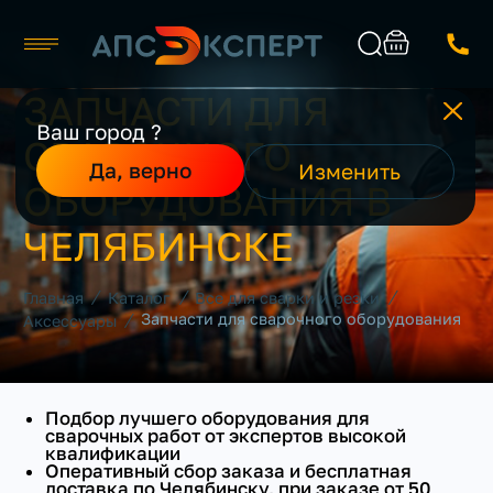
ЗАПЧАСТИ ДЛЯ
Челябинск
ПРОИЗВОДИТЕЛЬ
Ваш город ?
СВАРОЧНОГО
Каталог
Найти
Да, верно
Изменить
СТРАНА ПРОИЗВОДИТЕЛЬ
О компании
ОБОРУДОВАНИЯ В
Производители
КЛАСС
Реализованные проекты
ЧЕЛЯБИНСКЕ
Контакты
ТИП
/
/
/
Главная
Каталог
Все для сварки и резки
/
Запчасти для сварочного оборудования
Аксессуары
Подбор лучшего оборудования для
сварочных работ от экспертов высокой
квалификации
Оперативный сбор заказа и бесплатная
доставка по Челябинску, при заказе от 50