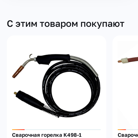
С этим товаром покупают
Сварочная горелка K498-1
Свароч