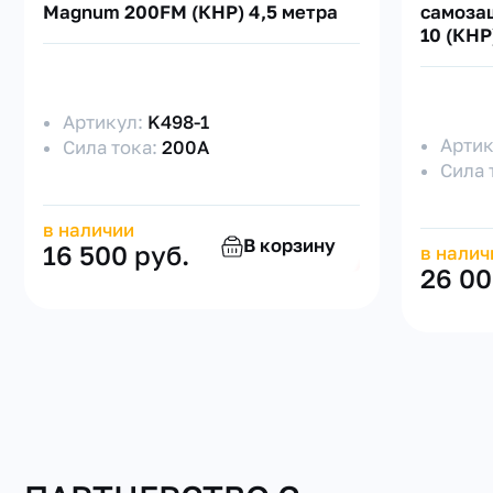
Magnum 200FM (КНР) 4,5 метра
самоза
10 (КНР
Артикул:
K498-1
Арти
Сила тока:
200А
Сила 
в наличии
В корзину
16 500 руб.
в налич
26 00