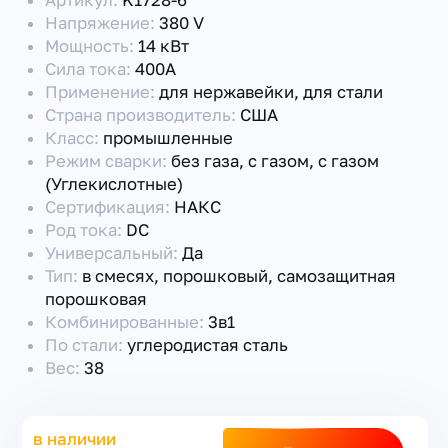
Артикул:
K1728-6
Напряжение:
380 V
Мощность:
14 кВт
Сила тока:
400А
Применение:
для нержавейки, для стали
Страна производитель:
США
Класс:
промышленные
Режим сварки:
без газа, с газом, с газом
(Углекислотные)
Сертификация:
НАКС
Род тока:
DC
Универсальный:
Да
Тип:
в смесях, порошковый, самозащитная
порошковая
Комбинированные:
3в1
По стали:
углеродистая сталь
Вес:
38
в наличии