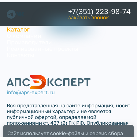
+7(351) 223-98-74
заказать звонок
Каталог
О компании
Производители
Реализованные проекты
Контакты
info@aps-expert.ru
Вся представленная на сайте информация, носит
информационный характер и не является
публичной офертой, определяемой
положениями ст. 437 (2) ГК РФ. Опубликованная
на данном сайте информация может быть
Сайт использует cookie-файлы и сервис сбора
изменена в любое время без предварительного