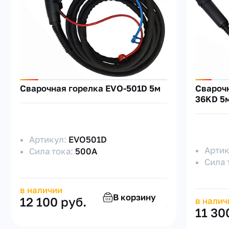
Сварочная горелка EVO-501D 5м
Сварочн
36KD 5м
Артикул:
EVO501D
Арти
Сила тока:
500А
Сила 
в наличии
В корзину
12 100 руб.
в налич
11 30