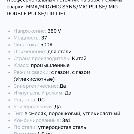
сварки MMA/MIG/MIG SYNS/MIG PULSE/ MIG
DOUBLE PULSE/TIG LIFT
Напряжение:
380 V
Мощность:
37
Сила тока:
500А
Применение:
для стали
Страна производитель:
Китай
Класс:
промышленные
Режим сварки:
с газом, с газом
(Углекислотные)
Синергетические:
Да
Импульсный режим:
Да
Род тока:
DC
Универсальный:
Да
Тип:
в смесях, порошковый, углекислотный
Комбинированные:
3в1
По стали:
углеродистая сталь