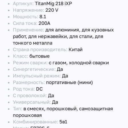
Артикул:
TitanMig 218 iXP
Напряжение:
220 V
Мощность:
8.1
Сила тока:
200А
Применение:
для алюминия, для кузовных
работ, для нержавейки, для стали, для
тонкого металла
Страна производитель:
Китай
Класс:
бытовые
Режим сварки:
с газом, холодной сварки
Синергетические:
Да
Импульсный режим:
Да
Размерность:
портативные (мини)
Род тока:
DC
С проволокой:
Да
Универсальный:
Да
Тип:
в смесях, порошковый, самозащитная
порошковая
Комбинированные:
5в1