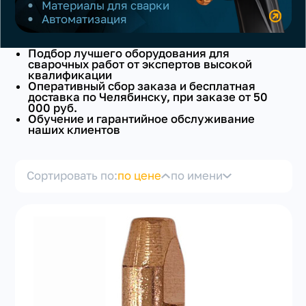
Материалы для сварки
Автоматизация
С ПРОВОЛОКОЙ
Подбор лучшего оборудования для
сварочных работ от экспертов высокой
УНИВЕРСАЛЬНЫЙ
квалификации
Оперативный сбор заказа и бесплатная
доставка по Челябинску, при заказе от 50
ТИП
000 руб.
Обучение и гарантийное обслуживание
+7(351) 223-98-74
наших клиентов
заказать звонок
ТИП ОХЛАЖДЕНИЯ
Сортировать по:
по цене
по имени