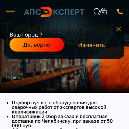
ГУСАКИ СВАРОЧНЫЕ
Челябинск
ПРОИЗВОДИТЕЛЬ
Ваш город ?
В ЧЕЛЯБИНСКЕ
Каталог
Найти
Да, верно
Изменить
О компании
/
/
/
Главная
Каталог
Все для сварки и резки
Производители
/
Сварочные горелки
Реализованные проекты
Расходные материалы горелок для полуавтоматов
Контакты
/
(MIG)
Гусаки
Подбор лучшего оборудования для
сварочных работ от экспертов высокой
квалификации
Оперативный сбор заказа и бесплатная
доставка по Челябинску, при заказе от 50
000 руб.