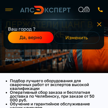
ДЕРЖАТЕЛИ ЦАНГ В
Челябинск
Ваш город ?
ЧЕЛЯБИНСКЕ
Каталог
Найти
Да, верно
Изменить
О компании
/
/
/
Главная
Каталог
Все для сварки и резки
Производители
/
Сварочные горелки
Реализованные проекты
/
Расходные материалы для горелок TIG
Контакты
Держатели цанг
Подбор лучшего оборудования для
сварочных работ от экспертов высокой
квалификации
Оперативный сбор заказа и бесплатная
доставка по Челябинску, при заказе от 50
000 руб.
Обучение и гарантийное обслуживание
наших клиентов