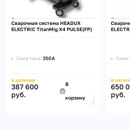
Cварочная система HEADUX
Cвароч
ELECTRIC TitanMig X4 PULSE(FP)
ELECTRI
Сила тока:
350А
Сила 
в наличии
в налич
В
387 600
650 
руб.
руб.
корзину