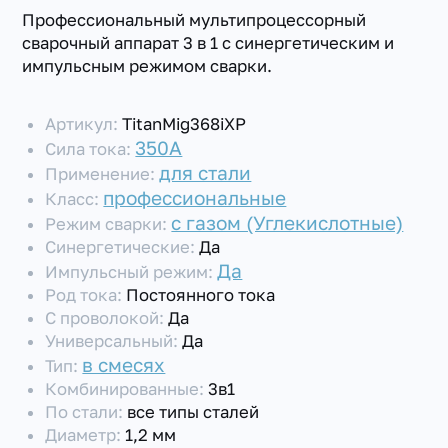
Профессиональный мультипроцессорный
сварочный аппарат 3 в 1 с синергетическим и
импульсным режимом сварки.
Артикул:
TitanMig368iXP
350А
Сила тока:
для стали
Применение:
профессиональные
Класс:
с газом (Углекислотные)
Режим сварки:
Синергетические:
Да
Да
Импульсный режим:
Род тока:
Постоянного тока
С проволокой:
Да
Универсальный:
Да
в смесях
Тип:
Комбинированные:
3в1
По стали:
все типы сталей
Диаметр:
1,2 мм