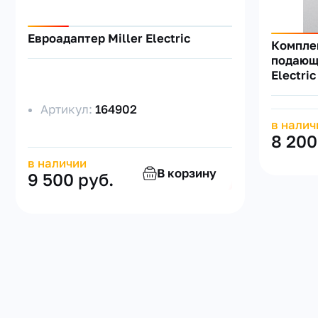
Евроадаптер Miller Electric
Комплек
подающ
Electric
Артикул:
164902
в налич
8 200
в наличии
В корзину
9 500 руб.