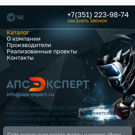
+7(351) 223-98-74
заказать звонок
Каталог
О компании
Производители
Реализованные проекты
Контакты
info@aps-expert.ru
Вся представленная на сайте информация, носит
информационный характер и не является
публичной офертой, определяемой
положениями ст. 437 (2) ГК РФ. Опубликованная
на данном сайте информация может быть
Сайт использует cookie-файлы и сервис сбора