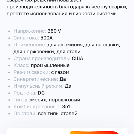
производительность благодаря качеству сварки,
простоте использования и гибкости системы.
Напряжение:
380 V
Сила тока:
500А
Применение:
для алюминия, для наплавки,
для нержавейки, для стали
Страна производитель:
США
Класс:
промышленные
Режим сварки:
с газом
Синергетические:
Да
Импульсный режим:
Да
Род тока:
DC
Тип:
в смесях, порошковый
Комбинированные:
3в1
По стали:
все типы сталей