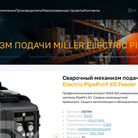
компании
Производители
Реализованные проекты
Контакты
 ПОДАЧИ MILLER ELECTRIC PI
/
/
Сварочный механизм подачи Mil
ные аппараты
Сварочные полуавтоматы (MIG/MAG)
Сварочный механизм подачи
Electric PipePro® XC Feeder
Профессиональный аппарат 500А 5в1 американск
системы PipePro XС. Сварка самозащитной
проволоки. Cварка заполняющих и облицовочных
Артикул:
300794
500А
Сила тока:
для стали
Применение:
США
Страна производитель:
профессиональные
Класс:
без газа
Режим сварки:
Род тока:
DC