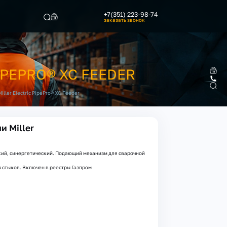
+7(351) 223-98-74
заказать звонок
Найти
PEPRO® XC FEEDER
ler Electric PipePro® XC Feeder
 Miller
ий, синергетический. Подающий механизм для сварочной
 стыков. Включен в реестры Газпром