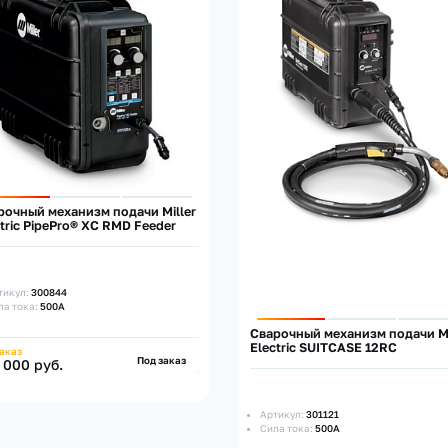
рочный механизм подачи Miller
ctric PipePro® XC RMD Feeder
тикул:
300844
ла тока:
500А
Сварочный механизм подачи Mi
Electric SUITCASE 12RC
заказ
Под заказ
 000 руб.
Артикул:
301121
Сила тока:
500А