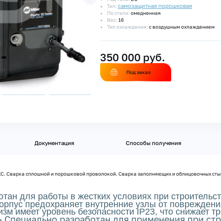
самозащитная порошковая
Тип:
По стали:
омедненная
Вес:
16
Тип охлаждения:
с воздушным охлаждением
350 000 руб.
Под заказ
Документация
Способы получения
XС. Сварка сплошной и порошковой проволокой. Cварка заполняющих и облицовочных сты
тан для работы в жестких условиях при строительс
орпус предохраняет внутренние узлы от повреждени
зм имеет уровень безопасности IP23, что снижает т
Специально разработан для применения при ст
-