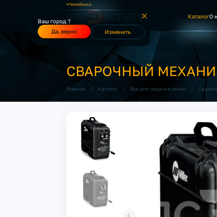
Челябинск
Каталог
О 
Ваш город ?
Да, верно
Изменить
СВАРОЧНЫЙ МЕХАНИЗМ
/
/
/
Главная
Каталог
Все для сварки и резки
Свароч