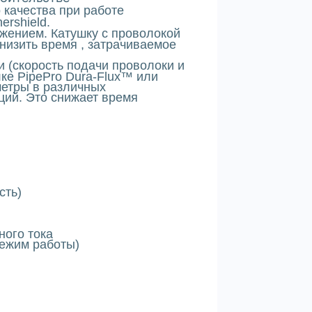
 качества при
работе
rshield.
жением. Катушку с проволокой
низить время , затрачиваемое
(скорость подачи проволоки и
ке PipePro Dura-Flux™ или
аметры в различных
ций. Это снижает время
сть)
ного тока
режим работы)