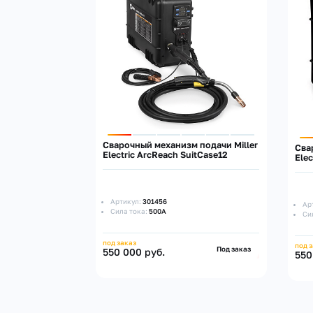
Сварочный механизм подачи Miller
Сва
Electric ArcReach SuitCase12
Ele
Артикул:
301456
Ар
Сила тока:
500А
Си
под заказ
под 
Под заказ
550 000 руб.
550