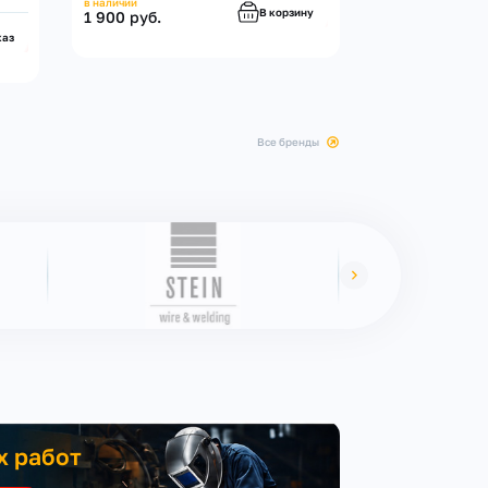
в наличии
В корзину
1 900 руб.
каз
все бренды
х работ