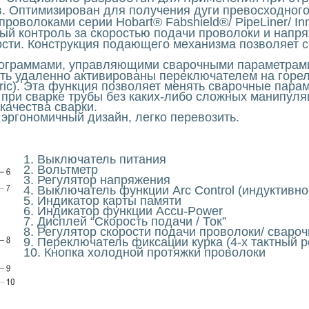
. Оптимизирован для получения дуги превосходного
волоками серии Hobart® Fabshield®/ PipeLiner/ Inne
ый контроль за скоростью подачи проволоки и напря
ости. Конструкция подающего механизма позволяет с
ограммами, управляющими сварочными параметрами 
ыть удаленно активированы переключателем на горел
lectric). Эта функция позволяет менять сварочные пар
при сварке трубы без каких-либо сложных манипуля
качества сварки.
 эргономичный дизайн, легко перевозить.
1. Выключатель питания
2. Вольтметр
3. Регулятор напряжения
4. Выключатель функции Arc Control (индуктивно
5. Индикатор карты памяти
6. Индикатор функции Accu-Power
7. Дисплей “Скорость подачи / Ток”
8. Регулятор скорости подачи проволоки/ свароч
9. Переключатель фиксации курка (4-х тактный 
10. Кнопка холодной протяжки проволоки