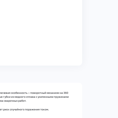
ключевая особенность — поворотный механизм на 360
е губки из медного сплава с усиленными пружинами
ва сварочных работ.
т риск случайного поражения током.