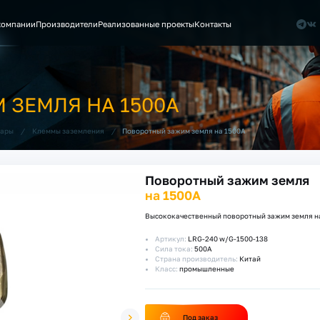
компании
Производители
Реализованные проекты
Контакты
ЗЕМЛЯ НА 1500А
/
/
Поворотный зажим земля на 1500А
уары
Клеммы заземления
Поворотный зажим земля
на 1500А
Высококачественный поворотный зажим земля н
Артикул:
LRG-240 w/G-1500-138
Сила тока:
500А
Страна производитель:
Китай
Класс:
промышленные
Под заказ