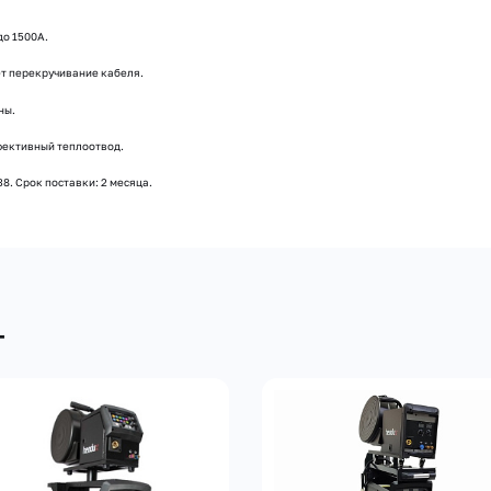
до 1500А.
т перекручивание кабеля.
ны.
фективный теплоотвод.
8. Срок поставки: 2 месяца.
т