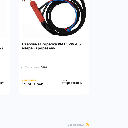
Сварочная горелка PMT 52W 4,5
Сварочный пол
P)
метра Евроразъем
Welding HG50
Сила тока:
500А
Артикул:
HG500S
Сила тока:
500А
в наличии
ину
В корзину
19 500 руб.
под заказ
890 000 руб.
все бренды