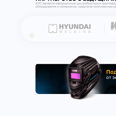
АПС является официальным дистрибьютором крупнейш
оборудования и материалов, предлагая комплексные ре
Под
от 