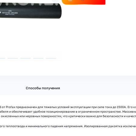
Способы получения
от Profax предназначен для тяжелых условий эксплуатации при силе тока до 1500А. Его 
абеля и обеспечивает удобное позиционирование в ограниченном пространстве. Массивны
 окисленных или неровных поверхностях, что критически важно для безопасности и качест
го теплоотвода и минимального падения напряжения. Изолированная рукоятка исключае