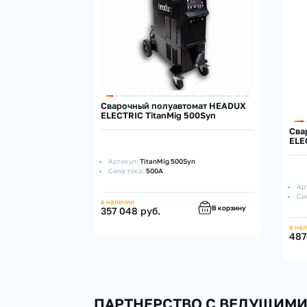
Сварочный полуавтомат HEADUX
ELECTRIC TitanMig 500Syn
Сва
ELE
Артикул:
TitanMig 500Syn
Сила тока:
500А
Ар
Си
в наличии
В корзину
357 048 руб.
в на
487
ПАРТНЕРСТВО С ВЕДУЩИМ