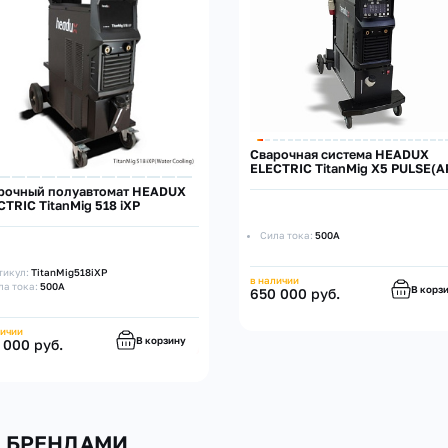
Cварочная система HEADUX
ELECTRIC TitanMig X5 PULSE(A
рочный полуавтомат HEADUX
CTRIC TitanMig 518 iXP
Сила тока:
500А
тикул:
TitanMig518iXP
в наличии
ла тока:
500А
В корз
650 000 руб.
личии
В корзину
 000 руб.
И БРЕНДАМИ