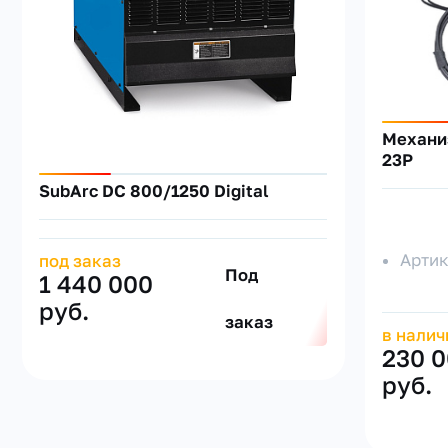
Механи
23P
SubArc DC 800/1250 Digital
Арти
под заказ
Под
1 440 000
руб.
заказ
в налич
230 
руб.