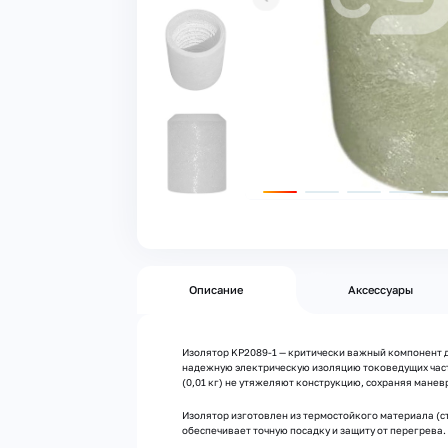
Описание
Аксессуары
Изолятор KP2089-1 — критически важный компонент д
надежную электрическую изоляцию токоведущих част
(0,01 кг) не утяжеляют конструкцию, сохраняя манев
Изолятор изготовлен из термостойкого материала (
обеспечивает точную посадку и защиту от перегрева.