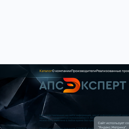
Каталог
О компании
Производители
Реализованные про
Вся представленная на сайте информация, носит информационный характ
офертой, определяемой положениями ст. 437 (2) ГК РФ. Опубликованная
может быть изменена в любое время без предварительного уведомления.
Сайт использует co
"Яндекс.Метрика".
Политика использования COOKIE-файлов