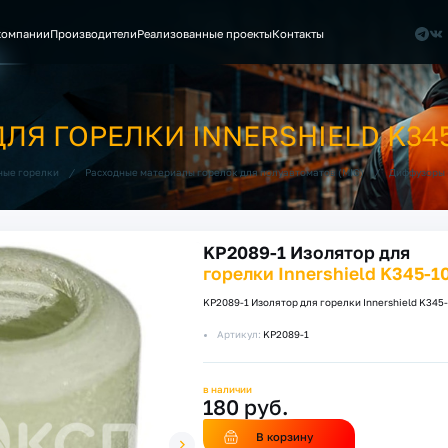
компании
Производители
Реализованные проекты
Контакты
ДЛЯ ГОРЕЛКИ INNERSHIELD K345
/
/
ные горелки
Расходные материалы горелок для полуавтоматов (MIG)
Диффузоры 
KP2089-1 Изолятор для
горелки Innershield K345-1
KP2089-1 Изолятор для горелки Innershield K345
Артикул:
KP2089-1
в наличии
180 руб.
В корзину