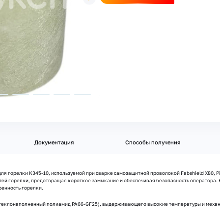
Документация
Способы получения
ля горелки K345-10, используемой при сварке самозащитной проволокой Fabshield X80, P
ей горелки, предотвращая короткое замыкание и обеспечивая безопасность оператора. Е
ренность горелки.
стеклонаполненный полиамид PA66-GF25), выдерживающего высокие температуры и механи