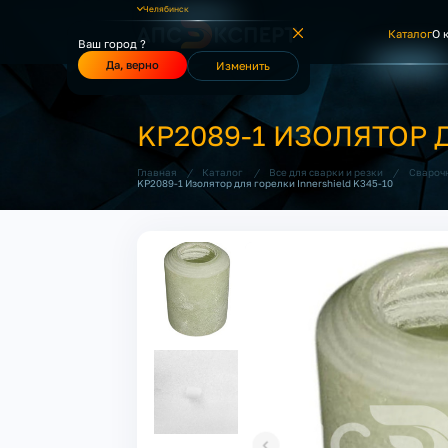
Челябинск
Каталог
О 
Ваш город ?
Да, верно
Изменить
KP2089-1 ИЗОЛЯТОР 
/
/
/
Главная
Каталог
Все для сварки и резки
Свароч
KP2089-1 Изолятор для горелки Innershield K345-10