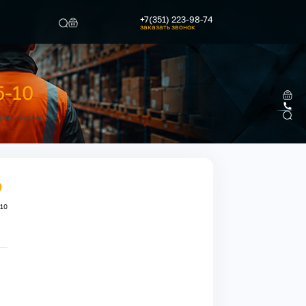
+7(351) 223-98-74
заказать звонок
Найти
-10
/
(Изоляторы)
0
-10