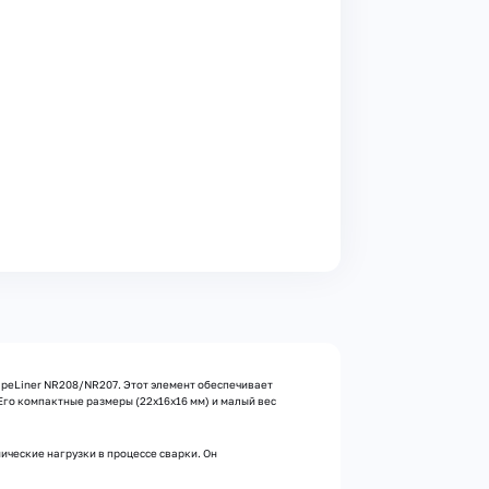
ipeLiner NR208/NR207. Этот элемент обеспечивает
го компактные размеры (22x16x16 мм) и малый вес
ческие нагрузки в процессе сварки. Он