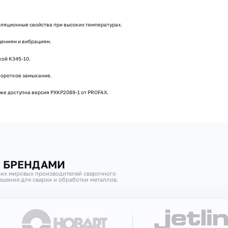
оляционные свойства при высоких температурах.
дениям и вибрациям.
кой K345-10.
короткое замыкание.
кже доступна версия PXKP2089-1 от PROFAX.
И БРЕНДАМИ
их мировых производителей сварочного
шения для сварки и обработки металлов.