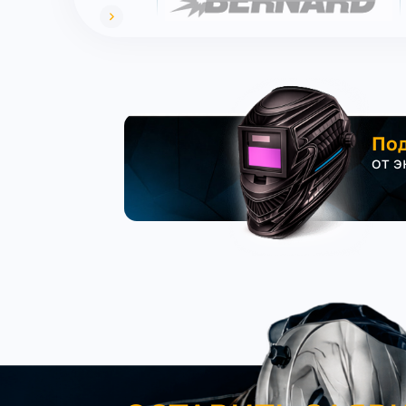
Под
от 