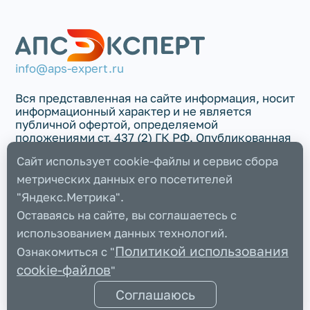
info@aps-expert.ru
Вся представленная на сайте информация, носит
информационный характер и не является
публичной офертой, определяемой
положениями ст. 437 (2) ГК РФ. Опубликованная
на данном сайте информация может быть
Сайт использует cookie-файлы и сервис сбора
изменена в любое время без предварительного
уведомления.
метрических данных его посетителей
"Яндекс.Метрика".
Политика использования
Оставаясь на сайте, вы соглашаетесь с
COOKIE-файлов
Политика обработки
использованием данных технологий.
персональных данных
Политикой использования
Ознакомиться с "
Пользовательское соглашение
Все права защищены@ 2025
cookie-файлов
"
ООО "АПС”. Все права
Соглашаюсь
защищены