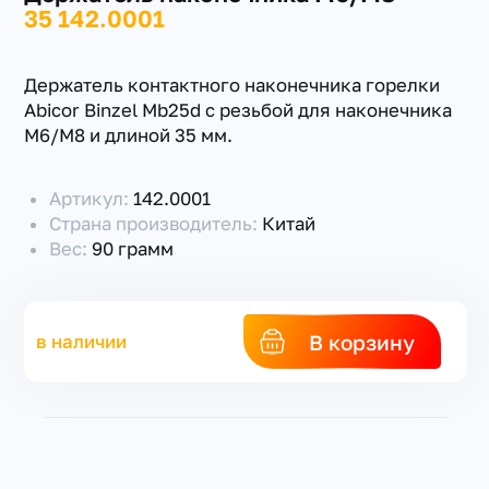
35 142.0001
Держатель контактного наконечника горелки
Abicor Binzel Mb25d с резьбой для наконечника
М6/М8 и длиной 35 мм.
+7(351) 223-98-74
Артикул:
142.0001
заказать звонок
Страна производитель:
Китай
Вес:
90 грамм
В корзину
в наличии