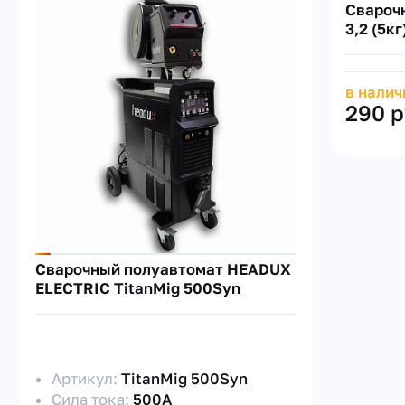
Сварочн
3,2 (5к
в налич
290 р
Сварочный полуавтомат HEADUX
ELECTRIC TitanMig 500Syn
Артикул:
TitanMig 500Syn
Сила тока:
500А