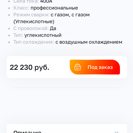
Сила тока:
400А
Класс:
профессиональные
Режим сварки:
с газом, с газом
(Углекислотные)
С проволокой:
Да
Тип:
углекислотный
Тип охлаждения:
с воздушным охлаждением
22 230 руб.
Под заказ
Описание