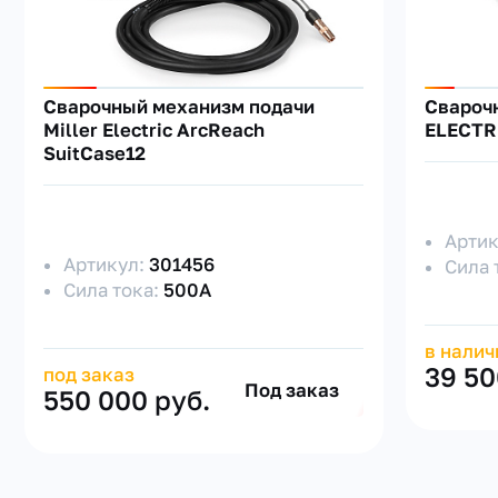
Сварочный механизм подачи
Свароч
Miller Electric ArcReach
ELECTRI
SuitCase12
Арти
Артикул:
301456
Сила 
Сила тока:
500А
в налич
39 50
под заказ
Под заказ
550 000 руб.