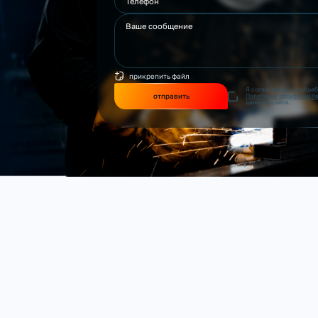
прикрепить файл
Я согласен(на) на обра
отправить
Политикой обработки п
данного сайта.