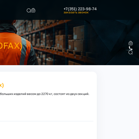
+7(351) 223-98-74
заказать звонок
Найти
OFAX)
x)
льших изделий весом до 2270 кг, состоят из двух секций.