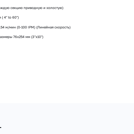
 каждую секцию приводную и холостую)
( 4" to 60")
54 м/мин (0-100 IPM) (Линейная скорость)
змеры 76х254 мм (3"x10")
т