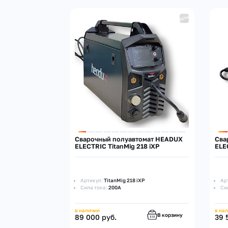
Сварочный полуавтомат HEADUX
Сва
ELECTRIC TitanMig 218 iXP
ELE
Артикул:
TitanMig 218 iXP
Ар
Сила тока:
200А
Си
в наличии
в на
В корзину
89 000 руб.
39 