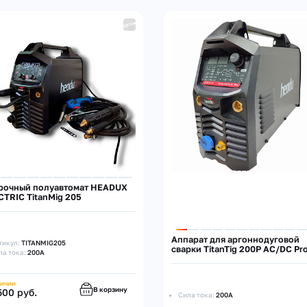
рочный полуавтомат HEADUX
CTRIC TitanMig 205
Аппарат для аргоннодуговой
тикул:
TITANMIG205
сварки TitanTig 200P AC/DC Pr
ла тока:
200А
личии
В корзину
500 руб.
Сила тока:
200А