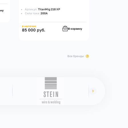
Артикул:
TitanMig 218 XP
ину
Сила тока:
200А
в наличии
В корзину
85 000 руб.
все бренды