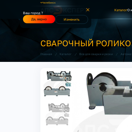
Челябинск
Каталог
О 
Ваш город ?
Да, верно
Изменить
СВАРОЧНЫЙ РОЛИКОВ
/
/
/
Главная
Каталог
Все для сварки и резки
Автома