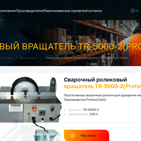
компании
Производители
Реализованные проекты
Контакты
ЫЙ ВРАЩАТЕЛЬ TR-5000-2(PR
/
/
Сварочный роликовый вращатель TR-5000-2(Profax)
тизация
Вращатели
Сварочный роликовый
вращатель TR-5000-2(Profa
Портативные сварочные ролики для вращения небо
Производства Profax(США)
Артикул:
TR-5000-2
Напряжение:
220 V
Под заказ