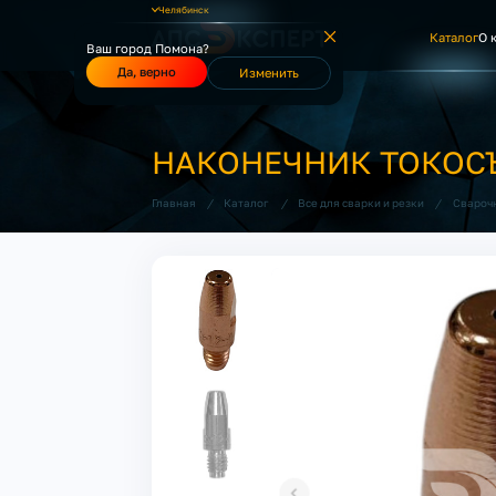
Челябинск
Каталог
О 
Ваш город Помона?
Да, верно
Изменить
НАКОНЕЧНИК ТОКОСЪ
/
/
/
Главная
Каталог
Все для сварки и резки
Свароч