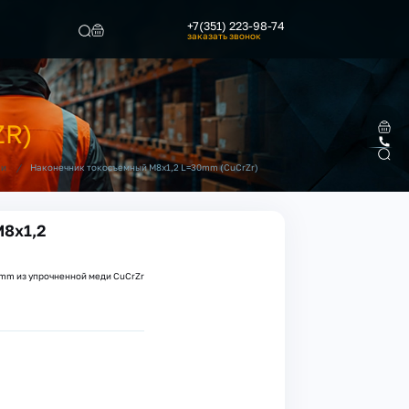
+7(351) 223-98-74
заказать звонок
Найти
ZR)
/
Наконечник токосъемный M8х1,2 L=30mm (CuCrZr)
ки
8х1,2
mm из упрочненной меди CuCrZr