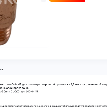
ия
м с резьбой М8 для диаметра сварочной проволоки 1,2 мм из упрочненной ме
орошковой проволоки.
=30mm CuCrZr арт. 140.0445.
жный элемент сварочной горелки, обеспечивающий стабильную подачу проволоки и качес