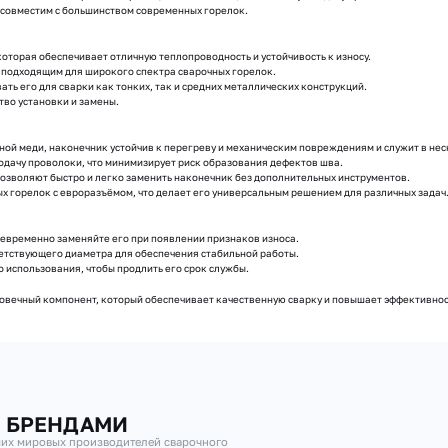
 совместим с большинством современных горелок.
которая обеспечивает отличную теплопроводность и устойчивость к износу.
 и подходящим для широкого спектра сварочных горелок.
вать его для сварки как тонких, так и средних металлических конструкций.
ство установки и замены.
ной меди, наконечник устойчив к перегреву и механическим повреждениям и служит в не
одачу проволоки, что минимизирует риск образования дефектов шва.
 позволяют быстро и легко заменить наконечник без дополнительных инструментов.
ых горелок с евроразъёмом, что делает его универсальным решением для различных задач
оевременно заменяйте его при появлении признаков износа.
ветствующего диаметра для обеспечения стабильной работы.
о использования, чтобы продлить его срок службы.
говечный компонент, который обеспечивает качественную сварку и повышает эффективнос
И БРЕНДАМИ
их мировых производителей сварочного