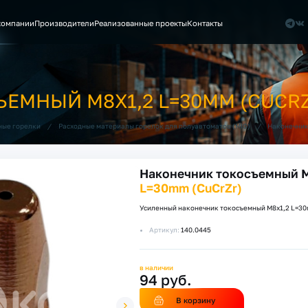
компании
Производители
Реализованные проекты
Контакты
ЕМНЫЙ M8Х1,2 L=30MM (CUCR
/
/
ные горелки
Расходные материалы горелок для полуавтоматов (MIG)
Наконечни
Наконечник токосъемный M
L=30mm (CuCrZr)
Усиленный наконечник токосъемный M8х1,2 L=30
Артикул:
140.0445
в наличии
94 руб.
В корзину