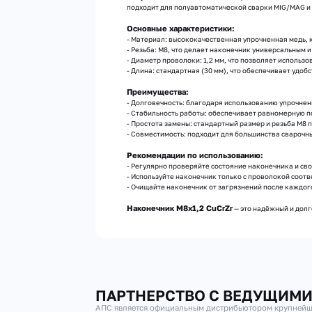
подходит для полуавтоматической сварки MIG/MAG и
Основные характеристики:
- Материал: высококачественная упрочненная медь, 
- Резьба: М8, что делает наконечник универсальным
- Диаметр проволоки: 1,2 мм, что позволяет использо
- Длина: стандартная (30 мм), что обеспечивает удоб
Преимущества:
- Долговечность: благодаря использованию упрочнен
- Стабильность работы: обеспечивает равномерную п
- Простота замены: стандартный размер и резьба М8
- Совместимость: подходит для большинства сварочн
Рекомендации по использованию:
- Регулярно проверяйте состояние наконечника и св
- Используйте наконечник только с проволокой соот
- Очищайте наконечник от загрязнений после каждог
Наконечник М8х1,2 CuCrZr
— это надёжный и дол
ПАРТНЕРСТВО С ВЕДУЩИМ
АПС является официальным дистрибьютором крупнейш