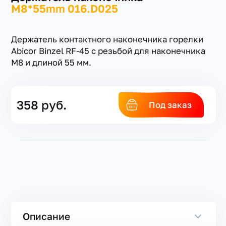
M8*55mm 016.D025
Держатель контактного наконечника горелки
Abicor Binzel RF-45 с резьбой для наконечника
М8 и длиной 55 мм.
+7(351) 223-98-74
заказать звонок
358 руб.
Под заказ
Описание