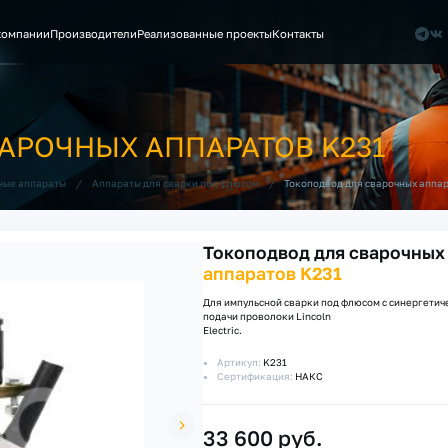
компании
Производители
Реализованные проекты
Контакты
АРОЧНЫХ АППАРАТОВ K231
/
/
Токоподвод для сварочных аппа
ные аппараты
Аппараты для сварки под флюсом
Токоподвод для сварочных
аппаратов K231
Для импульсной сварки под флюсом с синергетиче
подачи проволоки Lincoln
Electric.
Артикул:
K231
Сертификация:
НАКС
33 600 руб.