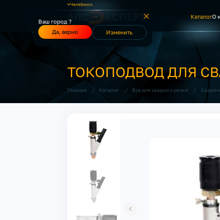
Челябинск
Каталог
О 
Ваш город ?
Да, верно
Изменить
ТОКОПОДВОД ДЛЯ СВ
/
/
/
Главная
Каталог
Все для сварки и резки
Свароч