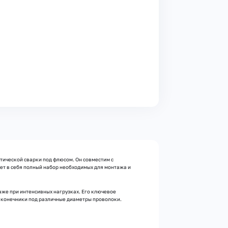
тической сварки под флюсом. Он совместим с
ет в себя полный набор необходимых для монтажа и
аже при интенсивных нагрузках. Его ключевое
наконечники под различные диаметры проволоки.