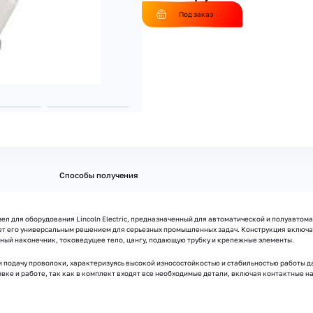
Под заказ
Способы получения
ел для оборудования Lincoln Electric, предназначенный для автоматической и полуавтома
лает его универсальным решением для серьезных промышленных задач. Конструкция включа
тный наконечник, токоведущее тело, цангу, подающую трубку и крепежные элементы.
 подачу проволоки, характеризуясь высокой износостойкостью и стабильностью работы д
овке и работе, так как в комплект входят все необходимые детали, включая контактные 