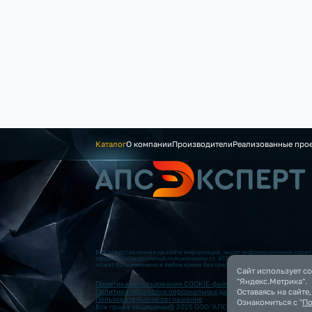
Каталог
О компании
Производители
Реализованные про
Вся представленная на сайте информация, носит информационный характ
офертой, определяемой положениями ст. 437 (2) ГК РФ. Опубликованная
может быть изменена в любое время без предварительного уведомления.
Сайт использует co
"Яндекс.Метрика".
Политика использования COOKIE-файлов
Оставаясь на сайте
Политика обработки персональных данных
Пользовательское соглашение
Ознакомиться с "
По
Все права защищены@ 2025 ООО "АПС”. Все права защищены