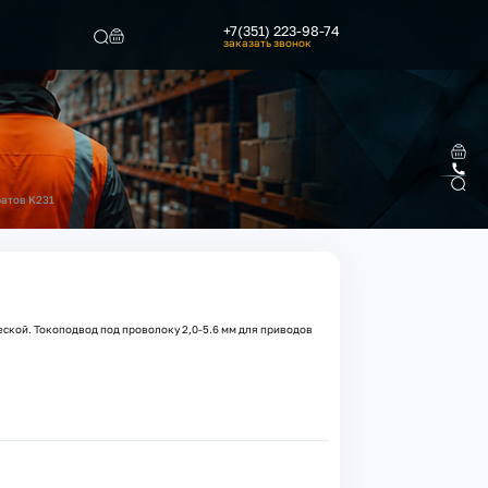
+7(351) 223-98-74
заказать звонок
Найти
ратов K231
ской. Токоподвод под проволоку 2,0-5.6 мм для приводов