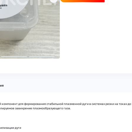
ия
 компонент для формирования стабильной плазменной дуги в системах резки на токах до 
олируемое завихрение плазмообразующего газа.
билизации дуги