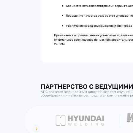
Совместимость с плазмотронами серии Power
Повышение качества реза за счет уменьшени
Увеличение срока службы сопла и электрода
Применяется в промышленных установках плазменной
оптимальное соотношение цены и производительности.
220994.
ПАРТНЕРСТВО С ВЕДУЩИМ
АПС является официальным дистрибьютором крупнейш
оборудования и материалов, предлагая комплексные ре