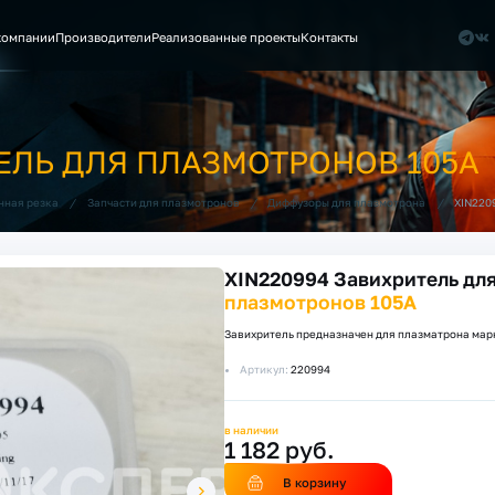
компании
Производители
Реализованные проекты
Контакты
ТЕЛЬ ДЛЯ ПЛАЗМОТРОНОВ 105А
/
/
/
XIN220
нная резка
Запчасти для плазмотронов
Диффузоры для плазмотрона
XIN220994 Завихритель дл
плазмотронов 105А
Завихритель предназначен для плазматрона мар
Артикул:
220994
в наличии
1 182 руб.
В корзину