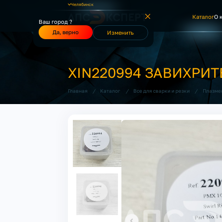
Челябинск
Каталог
О 
Ваш город ?
Да, верно
Изменить
XIN220994 ЗАВИХРИ
/
/
/
Главная
Каталог
Все для сварки и резки
Плазме