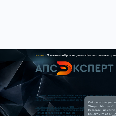
Каталог
О компании
Производители
Реализованные про
Вся представленная на сайте информация, носит информационный характ
офертой, определяемой положениями ст. 437 (2) ГК РФ. Опубликованная
может быть изменена в любое время без предварительного уведомления.
Сайт использует co
"Яндекс.Метрика".
Политика использования COOKIE-файлов
Оставаясь на сайте
Политика обработки персональных данных
Пользовательское соглашение
Ознакомиться с "
По
Все права защищены@ 2025 ООО "АПС”. Все права защищены