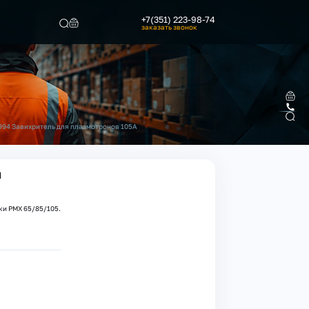
+7(351) 223-98-74
заказать звонок
Найти
994 Завихритель для плазмотронов 105А
я
ки PMX 65/85/105.