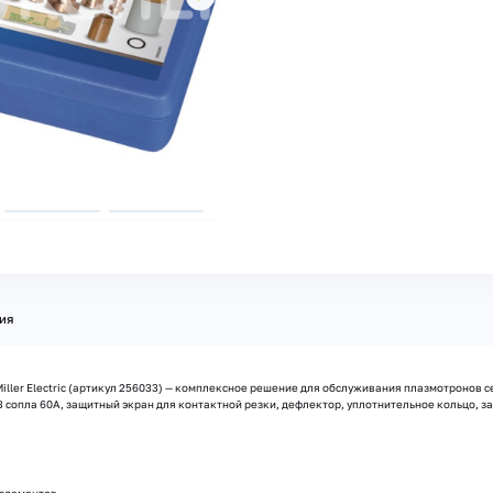
ия
iller Electric (артикул 256033) — комплексное решение для обслуживания плазмотронов 
3 сопла 60А, защитный экран для контактной резки, дефлектор, уплотнительное кольцо, 