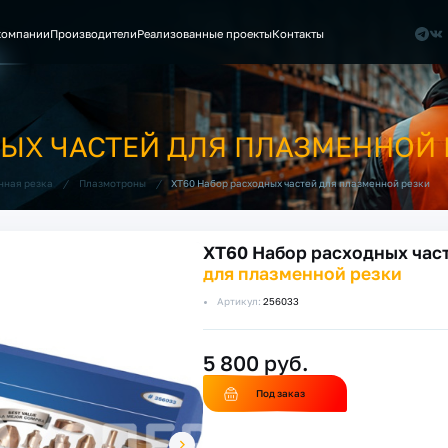
компании
Производители
Реализованные проекты
Контакты
НЫХ ЧАСТЕЙ ДЛЯ ПЛАЗМЕННОЙ
/
/
XT60 Набор расходных частей для плазменной резки
нная резка
Плазмотроны
XT60 Набор расходных час
для плазменной резки
Артикул:
256033
5 800 руб.
Под заказ