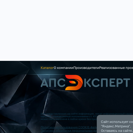
Каталог
О компании
Производители
Реализованные про
Вся представленная на сайте информация, носит информационный характ
офертой, определяемой положениями ст. 437 (2) ГК РФ. Опубликованная
может быть изменена в любое время без предварительного уведомления.
Сайт использует co
"Яндекс.Метрика".
Политика использования COOKIE-файлов
Оставаясь на сайте
Политика обработки персональных данных