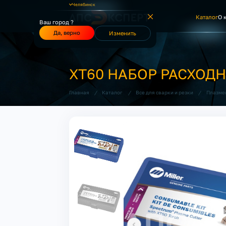
Челябинск
Каталог
О 
Ваш город ?
Да, верно
Изменить
XT60 НАБОР РАСХОД
/
/
/
Главная
Каталог
Все для сварки и резки
Плазме