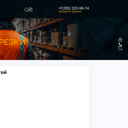
+7(351) 223-98-74
заказать звонок
Найти
 РЕЗКИ
тей