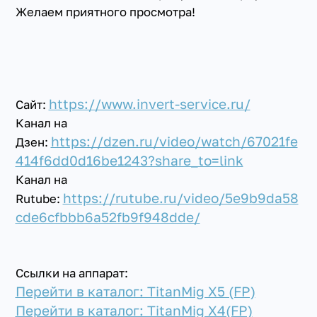
Желаем приятного просмотра!
https://www.invert-service.ru/
Сайт:
Канал на
https://dzen.ru/video/watch/67021fe
Дзен:
414f6dd0d16be1243?share_to=link
Канал на
https://rutube.ru/video/5e9b9da58
Rutube:
cde6cfbbb6a52fb9f948dde/
Ссылки на аппарат:
Перейти в каталог: TitanMig X5 (FP)
Перейти в каталог: TitanMig X4(FP)