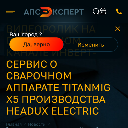
ВИДЕОРОЛИК НА
Челябинск
Ваш город ?
ПОПУЛЯРНОМ
Каталог
Найти
Да, верно
Изменить
О компании
КАНАЛЕ ИНВЕРТ-
Производители
Реализованные проекты
СЕРВИС О
Контакты
СВАРОЧНОМ
АППАРАТЕ TITANMIG
X5 ПРОИЗВОДСТВА
HEADUX ELECTRIC
/
/
Главная
Новости