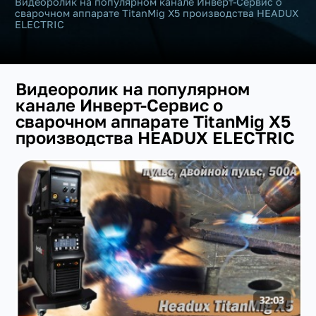
Видеоролик на популярном канале Инверт-Сервис о
сварочном аппарате TitanMig X5 производства HEADUX
ELECTRIC
Видеоролик на популярном
канале Инверт-Сервис о
сварочном аппарате TitanMig X5
+7(351) 223-98-74
производства HEADUX ELECTRIC
заказать звонок