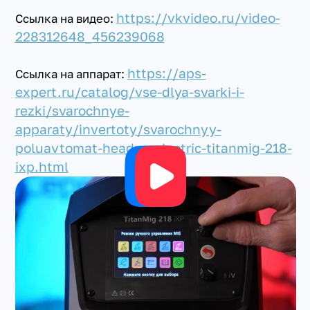
https://vkvideo.ru/video-
Ссылка на видео:
228312648_456239068
https://aps-
Ссылка на аппарат:
expert.ru/catalog/vse-dlya-svarki-i-
rezki/svarochnye-
apparaty/invertoty/svarochnyy-
poluavtomat-headux-electric-titanmig-218-
ixp.html