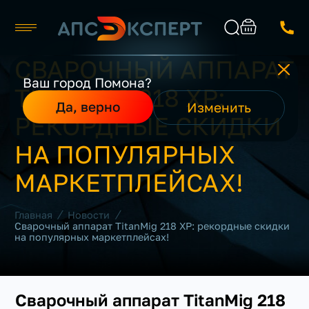
СВАРОЧНЫЙ АППАРАТ
Челябинск
Ваш город Помона?
TITANMIG 218 XP:
Каталог
Найти
Да, верно
Изменить
О компании
РЕКОРДНЫЕ СКИДКИ
Производители
Реализованные проекты
НА ПОПУЛЯРНЫХ
Контакты
МАРКЕТПЛЕЙСАХ!
/
/
Главная
Новости
Сварочный аппарат TitanMig 218 XP: рекордные скидки
на популярных маркетплейсах!
Сварочный аппарат TitanMig 218