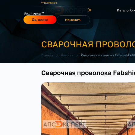
Челябинск
Каталог
О 
Ваш город ?
Да, верно
Изменить
СВАРОЧНАЯ ПРОВОЛОК
/
/
Сварочная проволока Fabshield X80
Главная
Новости
Сварочная проволока Fabshie