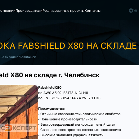
компании
Производители
Реализованные проекты
Контакты
А FABSHIELD X80 НА СКЛАДЕ 
 на складе г. Челябинск
ld X80 на складе г. Челябинск
FabshieldX80
по AWS A5.29: E81T8-Ni2J H8
по EN ISO 17632-A: T46 4 2Ni Y 1 H10
Преимущества:
• Отличные сварочно-технологические свойства
• Повышение производительности
• Быстротвердеющий легкоотделяемый шлак
• Сварка во всех пространственных положениях
• Высокие значения ударной вязкости