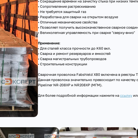
• Сокращение времени на зачистку стыка при низких темп
• Сопротивление растрескиванию
• Не требуется защитный газ
• Разработана для сварки на открытом воздухе
• Отличные механические свойства
• Позволяет получить высококачественное сварное соеди
• Великолепная управляемость при сварке "сверху-вниз"
Применение:
• Для сталей класса прочности до K60 вкл.
• Сварка и ремонт резервуаров и емкостей
• Сварка магистральных трубопроводов
• Строительные конструкции
Сварочная проволока Fabshield X80 включена в реестр
Данная проволока значительно превосходит по качеству 
Pipeliner NR-208XP и NR208XP (МГМ).
Для более подробной информации нажмите на
ссылку
или