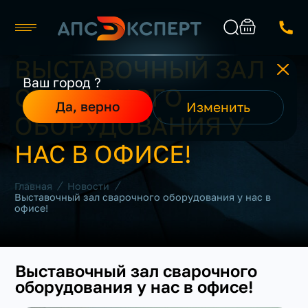
ВЫСТАВОЧНЫЙ ЗАЛ
Челябинск
Ваш город ?
СВАРОЧНОГО
Каталог
Найти
Да, верно
Изменить
О компании
ОБОРУДОВАНИЯ У
Производители
Реализованные проекты
НАС В ОФИСЕ!
Контакты
/
/
Главная
Новости
Выставочный зал сварочного оборудования у нас в
офисе!
Выставочный зал сварочного
оборудования у нас в офисе!